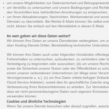
um unsere Möglichkeiten zur Datensicherheit und Betrugsprävent
um Verstöße zu untersuchen und unsere Bedingungen und Richtl
den Vorschriften bzw. behördlichen Anordnungen zu entsprechen;
um Ihnen Aktualisierungen, Nachrichten, Werbematerial und son
Diensten zu übermitteln. Bei Werbe-E-Mails können Sie selbst ent
nicht, klicken Sie einfach auf den Abmeldelink in diesen E-Mails.
An wen geben wir diese Daten weiter?
Wir können Ihre Daten an unsere Dienstleister weitergeben, um u
über Hosting-Dienste Dritter, Bereitstellung technischer Unterstütz
Wir können Ihre Daten auch unter folgenden Umständen offenlegen:
Fehlverhalten zu untersuchen, aufzudecken, zu verhindern oder 
Verteidigung zu begründen oder auszuüben; (iii) um unsere Recht
sowie die Sicherheit unserer Nutzer oder der Öffentlichkeit zu schü
einem unserer verbundenen Unternehmen (im Wege einer Verschme
Vermögenswerte u. a.); (v) um Ihre Daten mittels befugter Drittanb
Cloud-Service-Anbieter), soweit dies für geschäftliche Zwecke an
Verbesserung Ihres Nutzererlebnisses zu arbeiten. Zur Vermeidun
dass wir nicht personenbezogene Daten nach eigenem Ermessen an
verwenden können.
Cookies und ähnliche Technologien
Wenn Sie unsere Dienste besuchen oder darauf zugreifen, autorisi