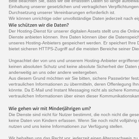
Bitte beachten Sie, dass wir die erfassten Daten so lange aufbewah
Einhaltung unserer gesetzlichen und vertraglichen Verpflichtungen
Durchsetzung unserer Vereinbarungen erforderlich ist.
Wir können unrichtige oder unvollständige Daten jederzeit nach 
Wie schützen wir die Daten?
Der Hosting-Dienst für unserer digitalen Assets stellt uns die Onli
Dienste anbieten können. Ihre Daten können über die Datenspe
unseres Hosting-Anbieters gespeichert werden. Er speichert Ihre D
bietet sicheren HTTPS-Zugriff auf die meisten Bereiche seiner Die
Ungeachtet der von uns und unserem Hosting-Anbieter ergriff
keinen absoluten Schutz und keine absolute Sicherheit der Daten g
anderweitig an uns oder andere weitergeben.
Aus diesem Grund möchten wir Sie bitten, sichere Passwörter fes
vertraulichen Informationen zu übermitteln, deren Offenlegung Ih
könnte. Da E-Mail und Instant Messaging nicht als sichere Kommun
vertraulichen Informationen über einen dieser Kommunikationska
Wie gehen wir mit Minderjährigen um?
Die Dienste sind nicht für Nutzer bestimmt, die noch nicht die gese
keine Daten von Kindern erfassen. Wenn Sie noch nicht volljährig s
nutzen und uns keine Informationen zur Verfügung stellen.
Wir behalten uns das Recht vor, jederzeit einen Altersnachweis zu